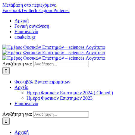
Μετάβαση στο περιεχόμενο
Facebook
Twitter
Instagram
Pinterest
Αρχική
Γονική συναίνεση
Επικοινωνία
arsakeio.gr
Αναζήτηση για:
Φεστιβάλ Βιντεοπειραμάτων
Αρχείο
Ημέρα Φυσικών Επιστημών 2024 ( Cloned )
Ημέρα Φυσικών Επιστημών 2023
Επικοινωνία
Αναζήτηση για:
Αρχική