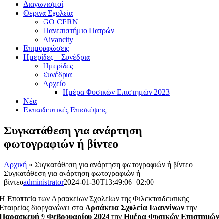
Διαγωνισμοί
Θερινά Σχολεία
GO CERN
Πανεπιστήμιο Πατρών
Aivancity
Επιμορφώσεις
Ημερίδες – Συνέδρια
Ημερίδες
Συνέδρια
Αρχείο
Ημέρα Φυσικών Επιστημών 2023
Νέα
Εκπαιδευτικές Επισκέψεις
Συγκατάθεση για ανάρτηση
φωτογραφιών ή βίντεο
Αρχική
»
Συγκατάθεση για ανάρτηση φωτογραφιών ή βίντεο
Συγκατάθεση για ανάρτηση φωτογραφιών ή
βίντεο
administrator
2024-01-30T13:49:06+02:00
Η Εποπτεία των Αρσακείων Σχολείων της Φιλεκπαιδευτικής
Εταιρείας διοργανώνει στα
Αρσάκεια Σχολεία Ιωαννίνων
την
Παρασκευή 9 Φεβρουαρίου 2024
την
Ημέρα Φυσικών Επιστημώ