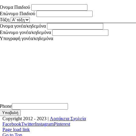
Όνομα Παιδιού
Επώνυμο Παιδιού
Τάξη
Όνομα γονέα/κηδεμόνα
Επώνυμο γονέα/κηδεμόνα
Υπογραφή γονέα/κηδεμόνα
Phone
Υποβολή
Copyright 2012 - 2023 |
Αρσάκεια Σχολεία
Facebook
Twitter
Instagram
Pinterest
Page load link
Go to Top